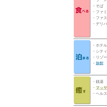
・そば
・ファ
・ファ
・デリ
・ホテ
・シテ
・リゾ
・
旅館
・銭湯
・
マッ
・ヘル