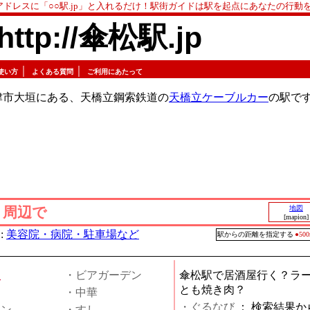
アドレスに「○○駅.jp」と入れるだけ！駅街ガイドは駅を起点にあなたの行動
http://傘松駅.jp
｜
｜
使い方
よくある質問
ご利用にあたって
津市大垣にある、天橋立鋼索鉄道の
天橋立ケーブルカー
の駅で
」周辺で
地図
[mapion]
:
美容院・病院・駐車場など
駅からの距離を指定する
●5
屋
・ビアガーデン
傘松駅で居酒屋行く？ラ
とも焼き肉？
・中華
・ぐるなび
：
検索結果か
メン
・すし