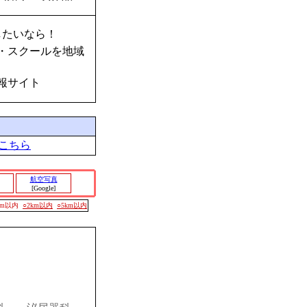
したいなら！
・スクールを地域
報サイト
こちら
航空写真
[Google]
00m以内
○2km以内
○5km以内