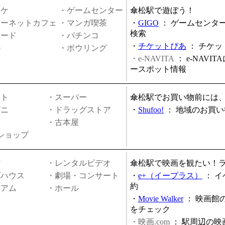
オケ
・ゲームセンター
傘松駅で遊ぼう！
ターネットカフェ
・マンガ喫茶
・
GIGO
：
ゲームセンタ
検索
ヤード
・パチンコ
・
チケットぴあ
：
チケッ
ル
・ボウリング
・e-NAVITA
：
e-NAVI
ースポット情報
ート
・スーパー
傘松駅でお買い物前には
ビニ
・ドラッグストア
・
Shufoo!
：
地域のお買い
・古本屋
円ショップ
館
・レンタルビデオ
傘松駅で映画を観たい！
ブハウス
・劇場・コンサート
・
e+（イープラス）
：
イ
約
ジアム
・ホール
・
Movie Walker
：
映画館
をチェック
・映画.com
：
駅周辺の映