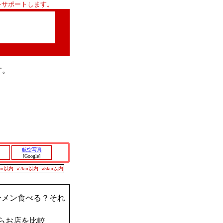
をサポートします。
す。
航空写真
[Google]
00m以内
○2km以内
○5km以内
ーメン食べる？それ
らお店を比較