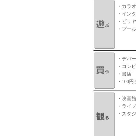
・カラ
・イン
・ビリ
・プー
・デパ
・コン
・書店
・100
・映画
・ライ
・スタ