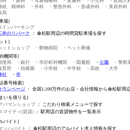
内科
・眼科
・耳鼻咽喉科
・皮膚科
・小児科
・産婦人
神経、精神科
・外科
・整形外科
・形成外科
・美容外科
薬局
車場]
コインパーキング
三井のリパーク
： 傘松駅周辺の時間貸駐車場を探す
ット]
ペットショップ
・動物病院
・ペット葬儀
公的機関等]
郵便局
・銀行
・市区町村機関
・図書館
・
公園
・警察
保育所
・幼稚園
・小学校
・中学校
・高校
・大学
神社
・
寺
電話番号検索]
タウンページ
： 全国1,100万件のお店・会社情報から傘松駅周
住まいを借りる]
アパマンショップ
： こだわり検索メニューで探す
スマイティ(賃貸)
： 駅周辺の賃貸物件を一覧表示
アルバイト]
マッハバイト
： 傘松駅周辺のアルバイト求人情報を探す