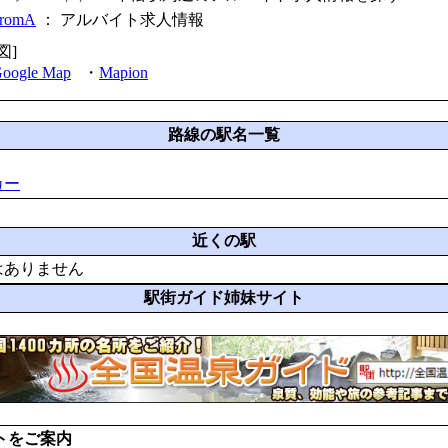
fromA
：
アルバイト求人情報
図]
oogle Map
・
Mapion
路線の駅名一覧
カー
近くの駅
はありません
駅街ガイド姉妹サイト
トをご案内