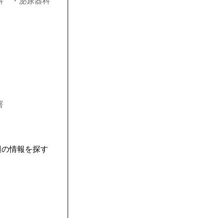
科
・泌尿器科
署
辺の情報を探す