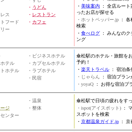
・
美味案内
：
全店ルート
・
うどん
ったお店が探せる
ミレス
・
レストラン
・ホットペッパー.jp
：
各
ストフード
・
カフェ
検索
バリー
・
食べログ
：
みんなのク
ング
ル
・ビジネスホテル
傘松駅のホテル・旅館を
予約！
ィホテル
・カプセルホテル
・
楽天トラベル
：
宿泊条
ートホテル
・ラブホテル
・じゃらん
：
宿泊プラン
・民宿
・yoyaQ
：
お得な宿泊プ
・温泉
傘松駅で日頃の疲れをす
サージ
・整体
・ispot(アイスポット)
：
スポットを検索
スセンター
・
京都温泉ガイド.jp
：
京