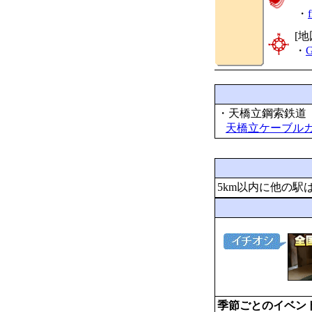
・
[地
・
G
・天橋立鋼索鉄道
天橋立ケーブル
5km以内に他の駅
季節ごとのイベン