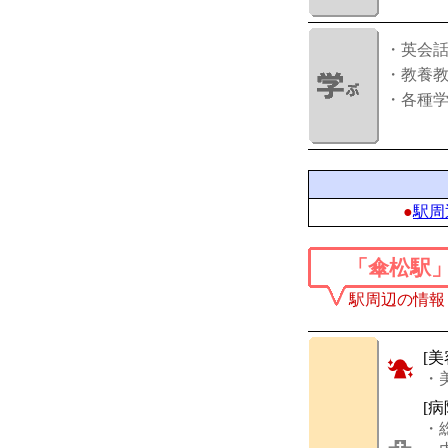
・英会
・教養
・各種
●
駅周
「傘松駅
駅周辺の情報
[美
・
[
・