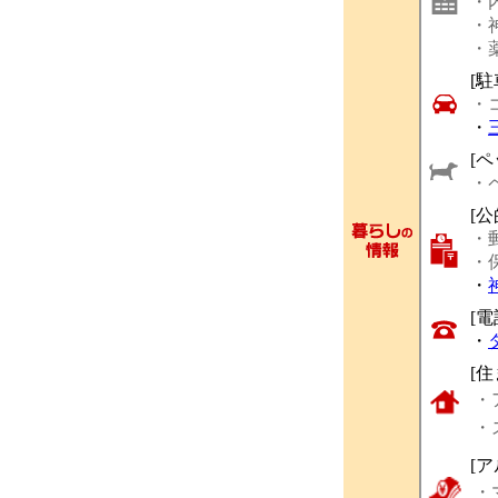
・
・
・
[駐
・
・
[ペ
・
[
・
・
・
[
・
[
・
・
[
・