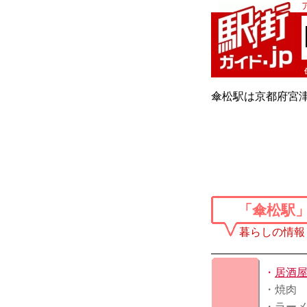
傘松駅は京都府宮
「傘松駅
暮らしの情報
・
居酒
・焼肉
・ラー